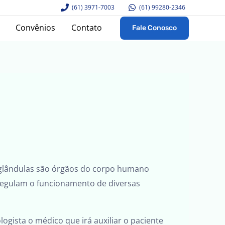
(61) 3971-7003
(61) 99280-2346
Convênios
Contato
Fale Conosco
s glândulas são órgãos do corpo humano
 regulam o funcionamento de diversas
gista o médico que irá auxiliar o paciente