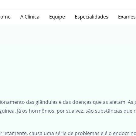
Home
A Clínica
Equipe
Especialidades
Exames
ncionamento das glândulas e das doenças que as afetam. A
uínea. Já os hormônios, por sua vez, são substâncias que
retamente, causa uma série de problemas e é o endocrinolo