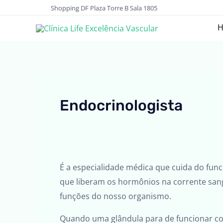
Ir
Shopping DF Plaza Torre B Sala 1805
para
o
conteúdo
Endocrinologista
É a especialidade médica que cuida do fu
que liberam os hormônios na corrente sang
funções do nosso organismo.
Quando uma glândula para de funcionar cor