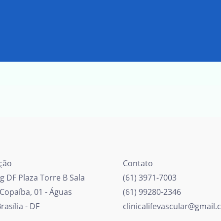
ção
Contato
 DF Plaza Torre B Sala
(61) 3971-7003
 Copaíba, 01 - Águas
(61) 99280-2346
rasília - DF
clinicalifevascular@gmail