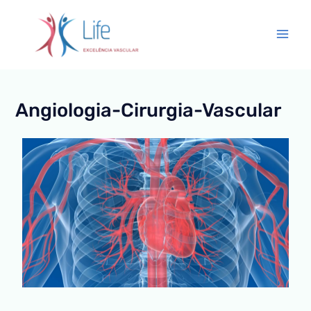
Ir
Main
para
Men
o
conteúdo
Angiologia-Cirurgia-Vascular